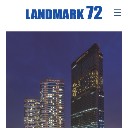
☰
Introduce
Facilities
Office
Retail Mall
News & Events
Contact
Tenants ' Corner