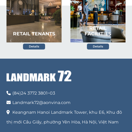
RETAIL
RETAIL TENANTS
FACILITIES
Details
Details
(84)24 3772 3801~03
Landmark72@aonvina.com
Keangnam Hanoi Landmark Tower, khu E6, Khu đô
thị mới Cầu Giấy, phường Yên Hòa, Hà Nội, Việt Nam