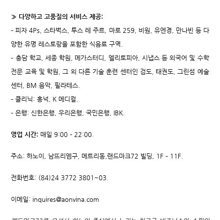
» 다양하고 고품질의 서비스 제공:
– 피자 4Ps, 스타벅스, 투스 레 주르, 마로 259, 비원, 유엔경, 만나빈 등 다
양한 유명 레스토랑을 포함한 식음료 구역.
– 충담 학교, 세종 학원, 메가스터디, 엘리토피아, 시냅스 등 외국어 및 수학
전문 교육 및 학원, 그 외 다른 기술 훈련 센터인 검도, 태권도, 그린섬 예술
센터, BM 음악, 필라테스.
– 클리닉: 홍넉, K 메디컬.
– 은행: 신한은행, 우리은행, 국민은행, IBK.
영업 시간:
매일 9:00 – 22:00.
주소:
하노이, 남뜨리엠구, 메트리동,랜드마크72 빌딩, 1F – 11F.
전화번호:
(84)24 3772 3801~03.
이메일:
inquires@aonvina.com