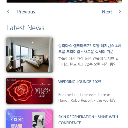
Previous
Next
Latest News
칼리다스 랜드마크72 로얄 레지던스 4베
드룸 프리미엄 – 새로운 럭셔리 기준
하노이에서 가장 높은 건물에 위치한 칼
리다스 랜드마크 72는 오랜 시간 동안 품
격 있는 장기 거주 공간으로 명성을 이어
왔습니다. 프리미엄 주거 공간을 찾는 비
즈니스 전문가, 주재원 및 가족 여행객의
WEDDING LOUNGE 2025
증가하는 수요에 부응하기 위해, 칼리다
스가 새롭게 선보이는 4베드룸 프리미엄
For the first time ever, here in
은 세련된 디자인과 현대적인 인테리어,
Hanoi, Robb Report – the world’s
그리고 212㎡의 넓은 생활 공간을 갖춘
leading luxury lifestyle magazine – is
럭셔리 레지던스입니다. 4베드룸 프리미
proud to introduce the Wedding
엄은 최상의 편안함과 프라이버시를 고려
SKIN REGENERATION – SHINE WITH
Lounge exhibition. This exclusive
하여 […]
CONFIDENCE
space is created for those preparing