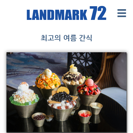
☰
Introduce
최고의 여름 간식
Facilities
Office
Retail Mall
News & Events
Contact
Tenants ' Corner