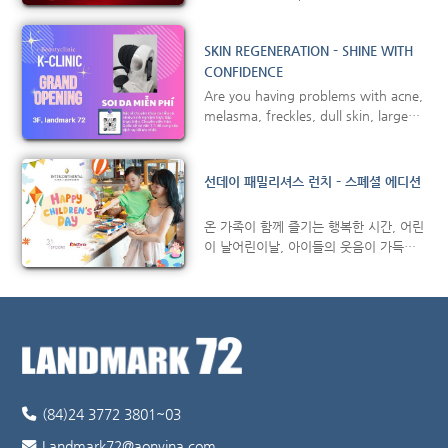
leading luxury lifestyle magazine – is
proud to introduce the Wedding
SKIN REGENERATION – SHINE WITH
Lounge exhibition. This exclusive
CONFIDENCE
space is created for those preparing
to embark on the sacred journey of
Are you having problems with acne,
marriage. As the event organizer,
melasma, freckles, dull skin, large
Robb Report offers more than just
pores? Do you want to have bright,
a luxury experience […]
healthy, smooth, even-toned and
shiny skin? Come to K CLINIC on
선데이 패밀리셔스 런치 – 스폐셜 에디션
the 3rd floor of Landmark72
Building – A reputable and
온 가족이 함께 즐기는 행복한 시간, 어린
professional dermatology care
이 날어린이날, 아이들의 웃음이 가득한
address trusted by customers!
하루를 3Spoons 레스토랑에서 함께하세
OUTSTANDING DERMATOLOGY
요.온 가족이 함께 즐길 수 있는 풍성한
SERVICES: SPECIAL OFFER: Free skin
뷔페와 함께, 쿠키 데코레이션과 창의력
examination service […]
가득한 드로잉 코너 등 아이들을 위한 키
즈코너에서는 다채로운 활동이 준비될 예
정 입니다.키즈코너가 있어 부모님이 편
안하게 여유로운 식사를 즐길 수 있어 더
욱 특별한 시간. 달콤한 추억을 더해줄 디
(84)24 3772 3801~03
저트 스테이션,초콜릿 분수와 […]
Landmark72@aonvina.com