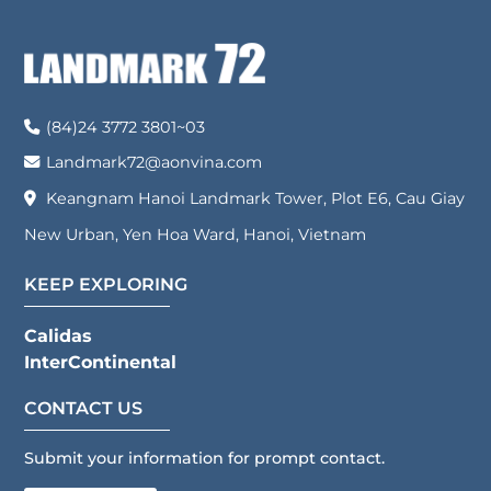
sophisticated design, modern
Tower, Khu E6 KĐT Mới Cầu Giấy,
interiors, and an expansive 212m²
Phường Yên Hòa, Thành Phố Hà
[…]
Nội. Điện thoại:
02437723801
Email: hrdept@aonvina.com Giấy
(84)24 3772 3801~03
chứng nhận đăng kí doanh
nghiệp số: 0102314372 do Sở Tài
Landmark72@aonvina.com
chính […]
Keangnam Hanoi Landmark Tower, Plot E6, Cau Giay
New Urban, Yen Hoa Ward, Hanoi, Vietnam
KEEP EXPLORING
Calidas
InterContinental
CONTACT US
Submit your information for prompt contact.