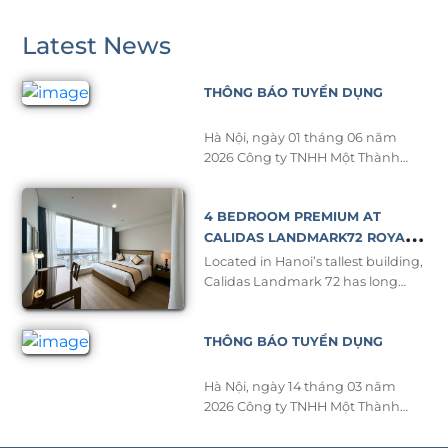
Latest News
THÔNG BÁO TUYỂN DỤNG
Hà Nội, ngày 01 tháng 06 năm
2026 Công ty TNHH Một Thành
Viên Aon Vina có địa chỉ tại
Keangnam Hanoi Landmark
4 BEDROOM PREMIUM AT
Tower, Khu E6 KĐT Mới Cầu Giấy,
Phường Yên Hòa, Thành Phố Hà
CALIDAS LANDMARK72 ROYAL
Nội. Điện thoại: 02437723801
RESIDENCE – A NEW STANDARD
Located in Hanoi’s tallest building,
Email: hrdept@aonvina.com Giấy
OF LUXURY
Calidas Landmark 72 has long
chứng nhận đăng ký doanh
been recognized as a symbol of
nghiệp số: 0102314372 do Sở Kế
upper class and comfort for long-
Hoạch […]
THÔNG BÁO TUYỂN DỤNG
term stays. To meet the growing
demand of business professionals,
expatriates, and families seeking
Hà Nội, ngày 14 tháng 03 năm
premium living spaces, the hotel
2026 Công ty TNHH Một Thành
proudly introduces its brand-new
Viên Aon Vina có địa chỉ tại
4-bedroom Premium, featuring
Keangnam Hanoi Landmark