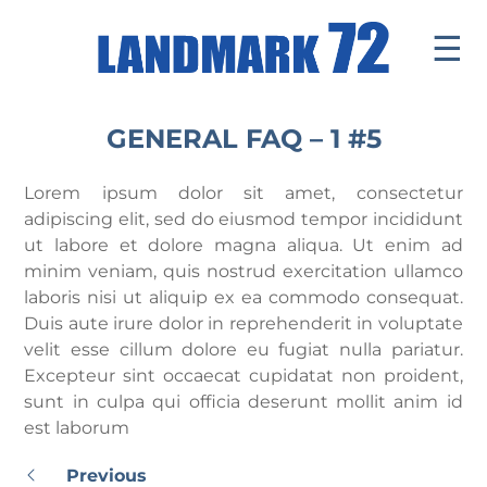
☰
Introduce
GENERAL FAQ – 1 #5
Facilities
Lorem ipsum dolor sit amet, consectetur
Office
adipiscing elit, sed do eiusmod tempor incididunt
ut labore et dolore magna aliqua. Ut enim ad
Retail Mall
minim veniam, quis nostrud exercitation ullamco
laboris nisi ut aliquip ex ea commodo consequat.
News & Events
Duis aute irure dolor in reprehenderit in voluptate
Contact
velit esse cillum dolore eu fugiat nulla pariatur.
Excepteur sint occaecat cupidatat non proident,
Tenants ' Corner
sunt in culpa qui officia deserunt mollit anim id
est laborum
Previous