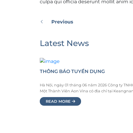
culpa qui officia deserunt mollit anim 
Previous
Latest News
THÔNG BÁO TUYỂN DỤNG
Hà Nội, ngày 01 tháng 06 năm 2026 Công ty TNH
Một Thành Viên Aon Vina có địa chỉ tại Keangn
Hanoi Landmark Tower, Khu E6 KĐT Mới Cầu Giấ
READ MORE
Phường Yên Hòa, Thành Phố Hà Nội. Điện thoại:
02437723801 Email: hrdept@aonvina.com Giấy
chứng nhận đăng ký doanh nghiệp số: 01023143
do Sở Kế Hoạch […]