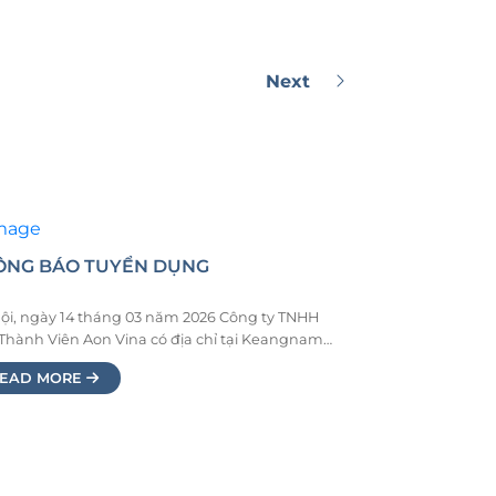
Next
ÔNG BÁO TUYỂN DỤNG
ội, ngày 14 tháng 03 năm 2026 Công ty TNHH
Thành Viên Aon Vina có địa chỉ tại Keangnam
i Landmark Tower, Khu E6 KĐT Mới Cầu Giấy,
EAD MORE
ng Yên Hòa, Thành Phố Hà Nội. Điện thoại:
437723801 Email:
pt@aonvina.com Giấy chứng nhận đăng kí
h nghiệp số: 0102314372 do Sở Tài chính […]