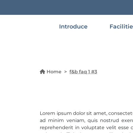
Introduce
Faciliti
Home
>
f&b faq 1 #3
Lorem ipsum dolor sit amet, consectetu
ad minim veniam, quis nostrud exerci
reprehenderit in voluptate velit esse 