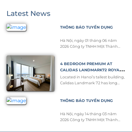
Latest News
THÔNG BÁO TUYỂN DỤNG
Hà Nội, ngày 01 tháng 06 năm
2026 Công ty TNHH Một Thành
Viên Aon Vina có địa chỉ tại
Keangnam Hanoi Landmark
4 BEDROOM PREMIUM AT
Tower, Khu E6 KĐT Mới Cầu Giấy,
Phường Yên Hòa, Thành Phố Hà
CALIDAS LANDMARK72 ROYAL
Nội. Điện thoại: 02437723801
RESIDENCE – A NEW STANDARD
Located in Hanoi’s tallest building,
Email: hrdept@aonvina.com Giấy
OF LUXURY
Calidas Landmark 72 has long
chứng nhận đăng ký doanh
been recognized as a symbol of
nghiệp số: 0102314372 do Sở Kế
upper class and comfort for long-
Hoạch […]
THÔNG BÁO TUYỂN DỤNG
term stays. To meet the growing
demand of business professionals,
expatriates, and families seeking
Hà Nội, ngày 14 tháng 03 năm
premium living spaces, the hotel
2026 Công ty TNHH Một Thành
proudly introduces its brand-new
Viên Aon Vina có địa chỉ tại
4-bedroom Premium, featuring
Keangnam Hanoi Landmark