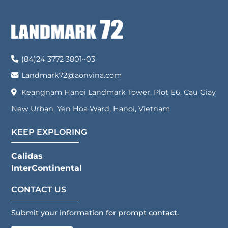
sophisticated design, modern
Tower, Khu E6 KĐT Mới Cầu Giấy,
interiors, and an expansive 212m²
Phường Yên Hòa, Thành Phố Hà
[…]
Nội. Điện thoại:
02437723801
Email: hrdept@aonvina.com Giấy
(84)24 3772 3801~03
chứng nhận đăng kí doanh
nghiệp số: 0102314372 do Sở Tài
Landmark72@aonvina.com
chính […]
Keangnam Hanoi Landmark Tower, Plot E6, Cau Giay
New Urban, Yen Hoa Ward, Hanoi, Vietnam
KEEP EXPLORING
Calidas
InterContinental
CONTACT US
Submit your information for prompt contact.