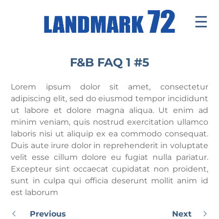
☰
Introduce
F&B FAQ 1 #5
Facilities
Lorem ipsum dolor sit amet, consectetur
Office
adipiscing elit, sed do eiusmod tempor incididunt
ut labore et dolore magna aliqua. Ut enim ad
Retail Mall
minim veniam, quis nostrud exercitation ullamco
laboris nisi ut aliquip ex ea commodo consequat.
News & Events
Duis aute irure dolor in reprehenderit in voluptate
Contact
velit esse cillum dolore eu fugiat nulla pariatur.
Excepteur sint occaecat cupidatat non proident,
Tenants ' Corner
sunt in culpa qui officia deserunt mollit anim id
est laborum
Previous
Next