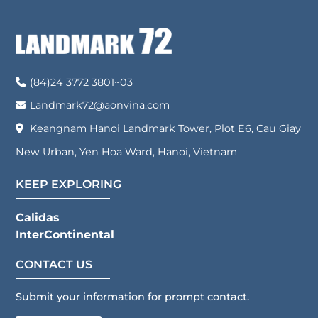
sophisticated design, modern
Tower, Khu E6 KĐT Mới Cầu Giấy,
interiors, and an expansive 212m²
Phường Yên Hòa, Thành Phố Hà
[…]
Nội. Điện thoại:
02437723801
Email: hrdept@aonvina.com Giấy
(84)24 3772 3801~03
chứng nhận đăng kí doanh
nghiệp số: 0102314372 do Sở Tài
Landmark72@aonvina.com
chính […]
Keangnam Hanoi Landmark Tower, Plot E6, Cau Giay
New Urban, Yen Hoa Ward, Hanoi, Vietnam
KEEP EXPLORING
Calidas
InterContinental
CONTACT US
Submit your information for prompt contact.