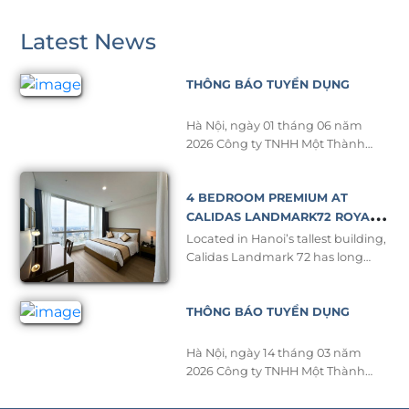
Latest News
THÔNG BÁO TUYỂN DỤNG
Hà Nội, ngày 01 tháng 06 năm
2026 Công ty TNHH Một Thành
Viên Aon Vina có địa chỉ tại
Keangnam Hanoi Landmark
4 BEDROOM PREMIUM AT
Tower, Khu E6 KĐT Mới Cầu Giấy,
Phường Yên Hòa, Thành Phố Hà
CALIDAS LANDMARK72 ROYAL
Nội. Điện thoại: 02437723801
RESIDENCE – A NEW STANDARD
Located in Hanoi’s tallest building,
Email: hrdept@aonvina.com Giấy
OF LUXURY
Calidas Landmark 72 has long
chứng nhận đăng ký doanh
been recognized as a symbol of
nghiệp số: 0102314372 do Sở Kế
upper class and comfort for long-
Hoạch […]
THÔNG BÁO TUYỂN DỤNG
term stays. To meet the growing
demand of business professionals,
expatriates, and families seeking
Hà Nội, ngày 14 tháng 03 năm
premium living spaces, the hotel
2026 Công ty TNHH Một Thành
proudly introduces its brand-new
Viên Aon Vina có địa chỉ tại
4-bedroom Premium, featuring
Keangnam Hanoi Landmark