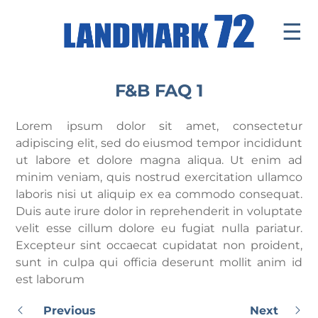
☰
Introduce
F&B FAQ 1
Facilities
Lorem ipsum dolor sit amet, consectetur
Office
adipiscing elit, sed do eiusmod tempor incididunt
ut labore et dolore magna aliqua. Ut enim ad
Retail Mall
minim veniam, quis nostrud exercitation ullamco
laboris nisi ut aliquip ex ea commodo consequat.
News & Events
Duis aute irure dolor in reprehenderit in voluptate
Contact
velit esse cillum dolore eu fugiat nulla pariatur.
Excepteur sint occaecat cupidatat non proident,
Tenants ' Corner
sunt in culpa qui officia deserunt mollit anim id
est laborum
Previous
Next