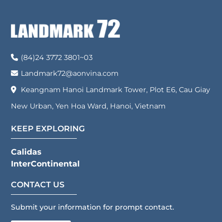
sophisticated design, modern
Tower, Khu E6 KĐT Mới Cầu Giấy,
interiors, and an expansive 212m²
Phường Yên Hòa, Thành Phố Hà
[…]
Nội. Điện thoại:
02437723801
Email: hrdept@aonvina.com Giấy
(84)24 3772 3801~03
chứng nhận đăng kí doanh
nghiệp số: 0102314372 do Sở Tài
Landmark72@aonvina.com
chính […]
Keangnam Hanoi Landmark Tower, Plot E6, Cau Giay
New Urban, Yen Hoa Ward, Hanoi, Vietnam
KEEP EXPLORING
Calidas
InterContinental
CONTACT US
Submit your information for prompt contact.