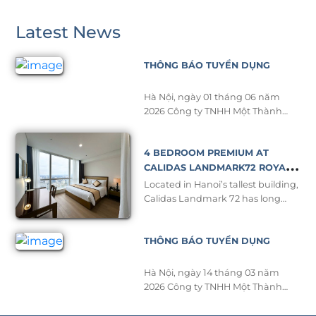
Latest News
THÔNG BÁO TUYỂN DỤNG
Hà Nội, ngày 01 tháng 06 năm
2026 Công ty TNHH Một Thành
Viên Aon Vina có địa chỉ tại
Keangnam Hanoi Landmark
4 BEDROOM PREMIUM AT
Tower, Khu E6 KĐT Mới Cầu Giấy,
Phường Yên Hòa, Thành Phố Hà
CALIDAS LANDMARK72 ROYAL
Nội. Điện thoại: 02437723801
RESIDENCE – A NEW STANDARD
Located in Hanoi’s tallest building,
Email: hrdept@aonvina.com Giấy
OF LUXURY
Calidas Landmark 72 has long
chứng nhận đăng ký doanh
been recognized as a symbol of
nghiệp số: 0102314372 do Sở Kế
upper class and comfort for long-
Hoạch […]
THÔNG BÁO TUYỂN DỤNG
term stays. To meet the growing
demand of business professionals,
expatriates, and families seeking
Hà Nội, ngày 14 tháng 03 năm
premium living spaces, the hotel
2026 Công ty TNHH Một Thành
proudly introduces its brand-new
Viên Aon Vina có địa chỉ tại
4-bedroom Premium, featuring
Keangnam Hanoi Landmark