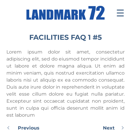
☰
Introduce
FACILITIES FAQ 1 #5
Facilities
Lorem ipsum dolor sit amet, consectetur
Office
adipiscing elit, sed do eiusmod tempor incididunt
ut labore et dolore magna aliqua. Ut enim ad
Retail Mall
minim veniam, quis nostrud exercitation ullamco
laboris nisi ut aliquip ex ea commodo consequat.
News & Events
Duis aute irure dolor in reprehenderit in voluptate
Contact
velit esse cillum dolore eu fugiat nulla pariatur.
Excepteur sint occaecat cupidatat non proident,
Tenants ' Corner
sunt in culpa qui officia deserunt mollit anim id
est laborum
Previous
Next