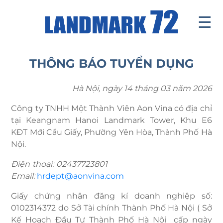
☰
Introduce
THÔNG BÁO TUYỂN DỤNG
Facilities
Hà Nội, ngày 14 tháng 03 năm 2026
Office
Công ty TNHH Một Thành Viên Aon Vina có địa chỉ
Retail Mall
tại Keangnam Hanoi Landmark Tower, Khu E6
KĐT Mới Cầu Giấy, Phường Yên Hòa, Thành Phố Hà
News & Events
Nội.
Contact
Điện thoại: 02437723801
Email:
hrdept@aonvina.com
Tenants ' Corner
Giấy chứng nhận đăng kí doanh nghiệp số:
0102314372 do Sở Tài chính Thành Phố Hà Nội ( Sở
Kế Hoạch Đầu Tư Thành Phố Hà Nội cấp ngày