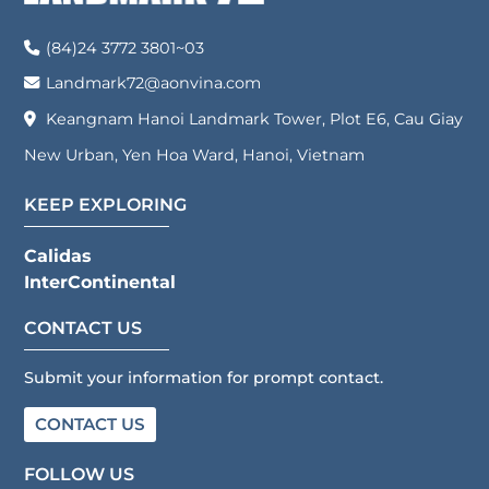
available from 01 October – 31
December 2025. 1. Airport Transfer
(84)24 3772 3801~03
Package From VND 2,963,000
+++/night 2. Stay & Laundry
Landmark72@aonvina.com
Package […]
Keangnam Hanoi Landmark Tower, Plot E6, Cau Giay
New Urban, Yen Hoa Ward, Hanoi, Vietnam
KEEP EXPLORING
Calidas
InterContinental
CONTACT US
Submit your information for prompt contact.
CONTACT US
FOLLOW US